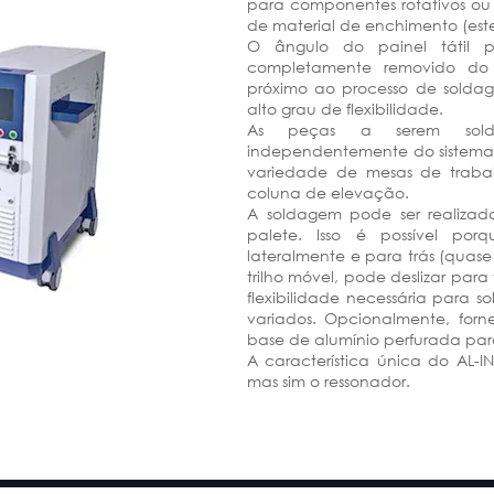
para componentes rotativos ou
de material de enchimento (este
O ângulo do painel tátil 
completamente removido do s
próximo ao processo de soldag
alto grau de flexibilidade.
As peças a serem solda
independentemente do sistema
variedade de mesas de traba
coluna de elevação.
A soldagem pode ser realizad
palete. Isso é possível por
lateralmente e para trás (quas
trilho móvel, pode deslizar para 
flexibilidade necessária para 
variados. Opcionalmente, fo
base de alumínio perfurada par
A característica única do AL
mas sim o ressonador.