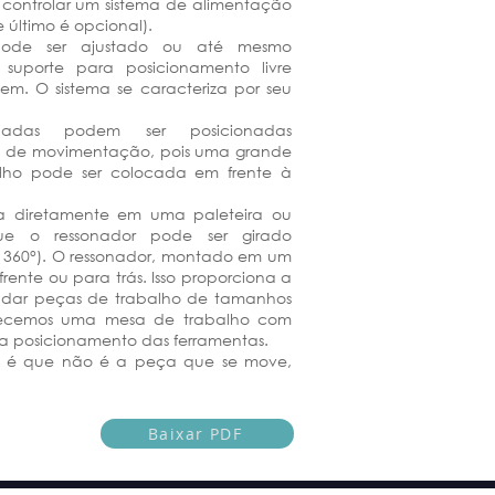
 controlar um sistema de alimentação
 último é opcional).
pode ser ajustado ou até mesmo
uporte para posicionamento livre
em. O sistema se caracteriza por seu
das podem ser posicionadas
 de movimentação, pois uma grande
lho pode ser colocada em frente à
a diretamente em uma paleteira ou
que o ressonador pode ser girado
e 360°). O ressonador, montado em um
frente ou para trás. Isso proporciona a
soldar peças de trabalho de tamanhos
rnecemos uma mesa de trabalho com
a posicionamento das ferramentas.
-IN é que não é a peça que se move,
Baixar PDF