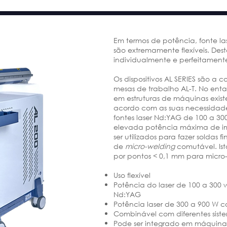
Em termos de potência, fonte las
são extremamente flexíveis. Des
individualmente e perfeitamen
Os dispositivos AL SERIES são a 
mesas de trabalho AL-T. No ent
em estruturas de máquinas existe
acordo com as suas necessidade
fontes laser Nd:YAG de 100 a 3
elevada potência máxima de i
ser utilizados para fazer soldas 
de
micro-welding
comutável. Is
por pontos < 0,1 mm para micro-
Uso flexível
Potência do laser de 100 a 300 
Nd:YAG
Potência laser de 300 a 900 W co
Combinável com diferentes sist
Pode ser integrado em máquina