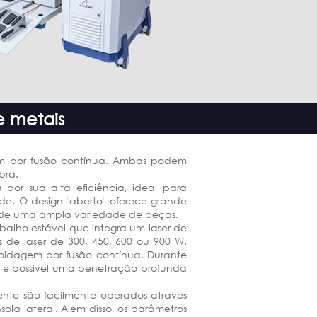
e metais
m por fusão contínua. Ambas podem
bra.
a por sua alta eficiência, ideal para
de.
O design "aberto" oferece grande
o de uma ampla variedade de peças.
alho estável que integra um laser de
es de laser de 300, 450, 600 ou 900 W.
oldagem por fusão contínua. Durante
, é possível uma penetração profunda
ento são facilmente operados através
sola lateral.
Além disso, os parâmetros