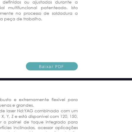
definidos ou ajustados durante a
l multifuncional patenteado. Isto
talmente no processo de soldadura a
 da peça de trabalho.
Baixar PDF
obusto e extremamente flexível para
uenas e grandes.
e de laser Nd:YAG combinada com um
X, Y, Z e está disponível com 120, 150,
 o painel de toque integrado para
fícies inclinadas, acessar aplicações