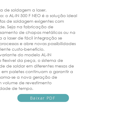
a de soldagem a laser.
cia: o AL-IN 500 F NEO é a solução ideal
fas de soldagem exigentes com
ade. Seja na fabricação de
essamento de chapas metálicas ou na
 a laser de fácil integração se
rocessos e abre novas possibilidades
ente custo-benefício.
ariante do modelo AL-IN
lexível da peça, o sistema de
e de soldar em diferentes mesas de
 em paletes continuam a garantir a
 soma-se a nova geração de
um volume de revestimento
nidade de tempo.
Baixar PDF