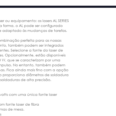
er ou equipamento: os lasers AL SERIES
ta forma, o AL pode ser configurado
te adaptado às mudanças de tarefas.
combinação perfeita para as nossas
anto, também podem ser integrados
ntes. Selecione a fonte do laser de
s. Opcionalmente, estão disponíveis
00 W, que
se caracterizam por uma
mpulso. No entanto, também podem
finas. Fica ainda mais fino com a opção
to proporciona diâmetros de soldadura
soldaduras de alta precisão.
watts com uma única fonte laser
m fonte laser de fibra
emas de mesa.
s