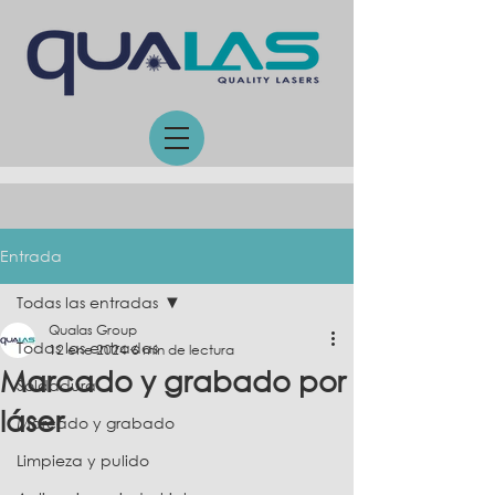
Entrada
Todas las entradas
Qualas Group
Todas las entradas
12 ene 2024
6 min de lectura
Marcado y grabado por
Soldadura
láser
Marcado y grabado
Limpieza y pulido