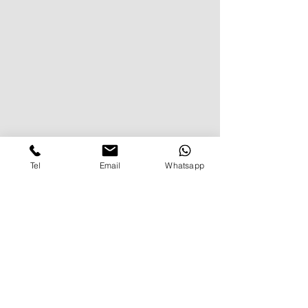
Tel
Email
Whatsapp
3.    
Cuero
El cuero tiene una respuesta positiva 
al láser. Esto lo hace ideal para 
crear marcas, logotipos y otras 
inscripciones en cinturones, zapatos, 
bolsos, chaquetas de cuero, 
carteras y carteras. Los grabados 