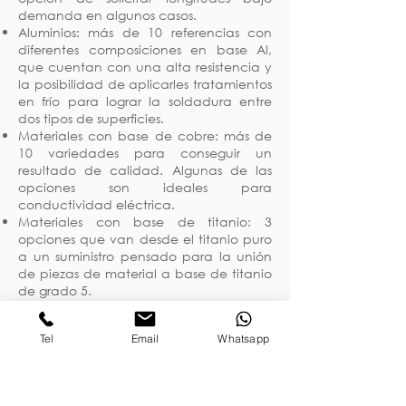
demanda en algunos casos.
Aluminios: más de 10 referencias con
diferentes composiciones en base Al,
que cuentan con una alta resistencia y
la posibilidad de aplicarles tratamientos
en frío para lograr la soldadura entre
dos tipos de superficies.
Materiales con base de cobre: más de
10 variedades para conseguir un
resultado de calidad. Algunas de las
opciones son ideales para
conductividad eléctrica.
Materiales con base de titanio: 3
opciones que van desde el titanio puro
a un suministro pensado para la unión
de piezas de material a base de titanio
de grado 5.
Materiales para uso médico: diversas
composiciones de soldadura pensadas
Tel
Email
Whatsapp
para un sector específico con el
objetivo de resistir sus características
únicas, como pueden ser el tratamiento
de fluidos a muy altas o bajas