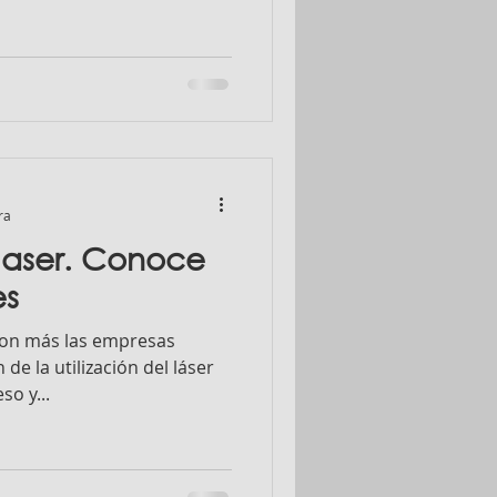
ra
laser. Conoce
es
 son más las empresas
de la utilización del láser
so y...