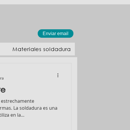
Enviar email
Materiales soldadura
ura
te
án estrechamente
rmas. La soldadura es una
iza en la...