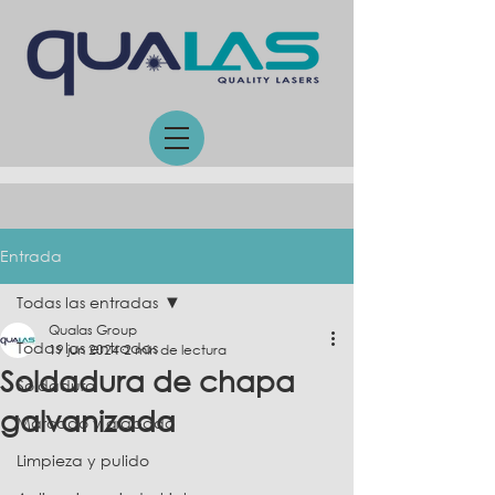
Entrada
Todas las entradas
Qualas Group
Todas las entradas
19 jun 2024
2 min de lectura
Soldadura de chapa
Soldadura
galvanizada
Marcado y grabado
Limpieza y pulido